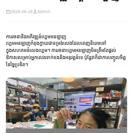
2026-06-28
Admin
ការរចនានិងអភិវឌ្ឍន៍ហ្គេមអនឡាញ
ហ្គេមអនឡាញកំពុងក្លាយជាទម្រង់លេងដែលពេញនិយមនៅ
ក្នុងសហគមន៍លេងហ្គេម។ ការរចនាហ្គេមអនឡាញមិនត្រឹមតែផ្តល់
ឱកាសសម្រាប់អ្នកលេងទាក់ទងនិងអនុវត្តន៍ទេ ប៉ុន្តែវាក៏ជាការបញ្ចូលចិត្ត
នៃច្នៃប្រឌិត។