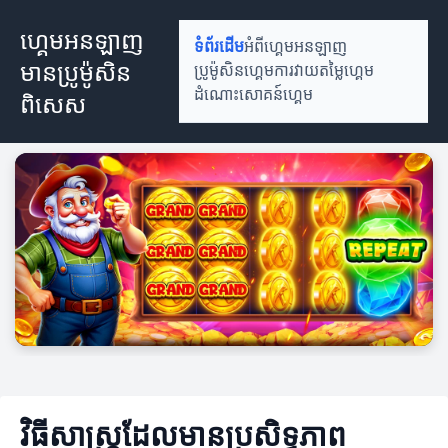
ហ្គេមអនឡាញ
ទំព័រដើម
អំពីហ្គេមអនឡាញ
មានប្រូម៉ូសិន
ប្រូម៉ូសិនហ្គេម
ការវាយតម្លៃហ្គេម
ដំណោះសោគន៍ហ្គេម
ពិសេស
វិធីសាស្ត្រដែលមានប្រសិទ្ធភាព