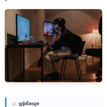
📰
ប្រូម៉ូសិនហ្គេម