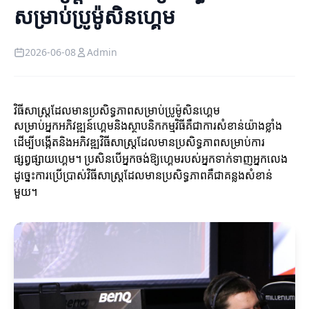
សម្រាប់ប្រូម៉ូសិនហ្គេម
2026-06-08
Admin
វិធីសាស្ត្រដែលមានប្រសិទ្ធភាពសម្រាប់ប្រូម៉ូសិនហ្គេម
សម្រាប់អ្នកអភិវឌ្ឍន៍ហ្គេមនិងស្ថាបនិកកម្មវិធីគឺជាការសំខាន់យ៉ាងខ្លាំង
ដើម្បីបង្កើតនិងអភិវឌ្ឍវិធីសាស្ត្រដែលមានប្រសិទ្ធភាពសម្រាប់ការ
ផ្សព្វផ្សាយហ្គេម។ ប្រសិនបើអ្នកចង់ឱ្យហ្គេមរបស់អ្នកទាក់ទាញអ្នកលេង
ដូច្នេះការប្រើប្រាស់វិធីសាស្ត្រដែលមានប្រសិទ្ធភាពគឺជាគន្លងសំខាន់
មួយ។