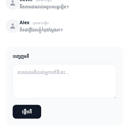
នឹងតាមដានរាល់អត្ថបទបន្តទៀត។
Alex
មុននេះបន្តិច
ពិតជាអ្វីដែលខ្ញុំកំពុងស្វែងរក។
បញ្ចេញមតិ
ផ្ញើមតិ