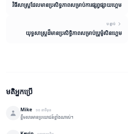
វិធីសាស្ត្រដែលមានប្រសិទ្ធភាពសម្រាប់ការផ្សព្វផ្សាយហ្គេម
បន្ទាប់
យុទ្ធសាស្ត្រដ៏មានប្រសិទ្ធិភាពសម្រាប់ប្រូម៉ូសិនហ្គេម
មតិអ្នកប្រើ
Mike
១០ នាទីមុន
ខ្លឹមសារមានប្រយោជន៍ខ្លាំងណាស់។
Kevin
មុននេះបន្តិច