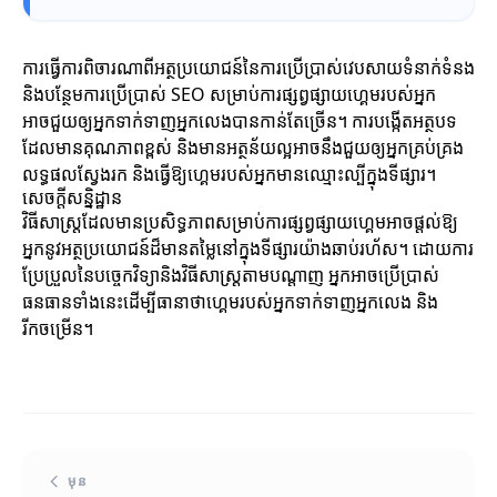
ការធ្វើការពិចារណាពីអត្ថប្រយោជន៍នៃការប្រើប្រាស់វេបសាយទំនាក់ទំនង
និងបន្ថែមការប្រើប្រាស់ SEO សម្រាប់ការផ្សព្វផ្សាយហ្គេមរបស់អ្នក
អាចជួយឲ្យអ្នកទាក់ទាញអ្នកលេងបានកាន់តែច្រើន។ ការបង្កើតអត្ថបទ
ដែលមានគុណភាពខ្ពស់ និងមានអត្ថន័យល្អអាចនឹងជួយឲ្យអ្នកគ្រប់គ្រង
លទ្ធផលស្វែងរក និងធ្វើឱ្យហ្គេមរបស់អ្នកមានឈ្មោះល្បីក្នុងទីផ្សារ។
សេចក្តីសន្និដ្ឋាន
វិធីសាស្ត្រដែលមានប្រសិទ្ធភាពសម្រាប់ការផ្សព្វផ្សាយហ្គេមអាចផ្តល់ឱ្យ
អ្នកនូវអត្ថប្រយោជន៍ដ៏មានតម្លៃនៅក្នុងទីផ្សារយ៉ាងឆាប់រហ័ស។ ដោយការ
ប្រែប្រួលនៃបច្ចេកវិទ្យានិងវិធីសាស្ត្រតាមបណ្តាញ អ្នកអាចប្រើប្រាស់
ធនធានទាំងនេះដើម្បីធានាថាហ្គេមរបស់អ្នកទាក់ទាញអ្នកលេង និង
រីកចម្រើន។
មុន