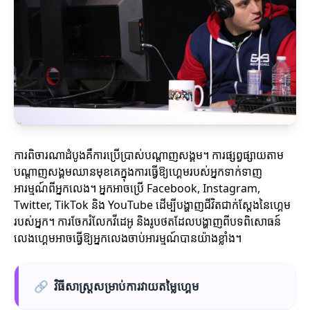
ការពិចារណាដំបូងគឺការប្រើប្រាស់បណ្តាញសង្គម។ ការផ្សព្វផ្សាយតាម
បណ្តាញសង្គមឈានមុខគេក្នុងការធ្វើឱ្យហ្គេមរបស់អ្នកទាក់ទាញ
អារម្មណ៍ពីអ្នកលេង។ អ្នកអាចប្រើ Facebook, Instagram,
Twitter, TikTok និង YouTube ដើម្បីបង្ហាញជីវិតជាក់ស្តែងនៃហ្គេម
របស់អ្នក។ ការចែករំលែកវីដេអូ និងរូបថតដែលបង្ហាញពីបទពិសោធន៍
លេងហ្គេមអាចធ្វើឱ្យអ្នកលេងចាប់អារម្មណ៍បានយ៉ាងខ្លាំង។
🔗
វិធីសាស្ត្រ​សម្រាប់ការវាយតម្លៃហ្គេម