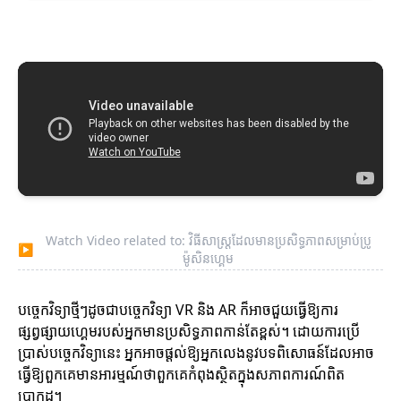
Watch Video related to: វិធីសាស្ត្រដែលមានប្រសិទ្ធភាពសម្រាប់ប្រូ
▶
ម៉ូសិនហ្គេម
បច្ចេកវិទ្យាថ្មីៗដូចជាបច្ចេកវិទ្យា VR និង AR ក៏អាចជួយធ្វើឱ្យការ
ផ្សព្វផ្សាយហ្គេមរបស់អ្នកមានប្រសិទ្ធភាពកាន់តែខ្ពស់។ ដោយការប្រើ
ប្រាស់បច្ចេកវិទ្យានេះ អ្នកអាចផ្តល់ឱ្យអ្នកលេងនូវបទពិសោធន៍ដែលអាច
ធ្វើឱ្យពួកគេមានអារម្មណ៍ថាពួកគេកំពុងស្ថិតក្នុងសភាពការណ៍ពិត
ប្រាកដ។