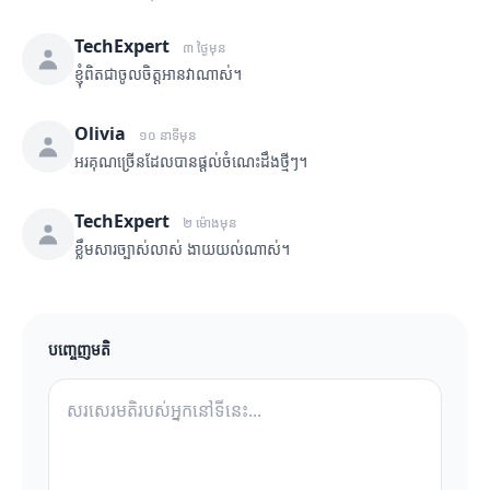
TechExpert
៣ ថ្ងៃមុន
ខ្ញុំពិតជាចូលចិត្តអានវាណាស់។
Olivia
១០ នាទីមុន
អរគុណច្រើនដែលបានផ្តល់ចំណេះដឹងថ្មីៗ។
TechExpert
២ ម៉ោងមុន
ខ្លឹមសារច្បាស់លាស់ ងាយយល់ណាស់។
បញ្ចេញមតិ