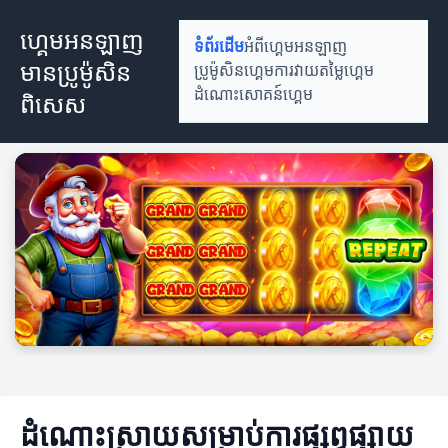
ហ្គេមអនឡាញ
ទំព័រដើម
អំពីហ្គេមអនឡាញ
មានប្រូម៉ូសិន
ប្រូម៉ូសិនហ្គេម
ការវាយតម្លៃហ្គេម
ដំណោះសោគន៍ហ្គេម
ពិសេស
ដំណោះស្រាយសម្រាប់ការផ្សព្វផ្សាយ