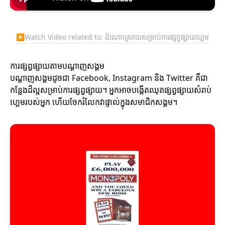
▶
Watch Video related to: ដំណោះស្រាយសម្រាប់ការផ្សព្វផ្សាយហ្គេម
ការផ្សព្វផ្សាយតាមបណ្តាញសង្គម
បណ្តាញសង្គមដូចជា Facebook, Instagram និង Twitter គឺជា
កន្លែងដ៏ល្អសម្រាប់ការផ្សព្វផ្សាយ។ អ្នកអាចបង្កើតឈុតផ្សព្វផ្សាយសំរាប់
ហ្គេមរបស់អ្នក ហើយចែករំលែកវាផ្ទាល់ក្នុងសមាជិកសង្គម។