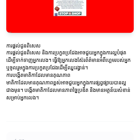
ការផ្តល់ជូនពិសេស
ការផ្តល់ជូនពិសេស និងការប្រកួតប្រជែងអាចជួយអ្នកក្នុងការល្អបំផុត
ដើម្បីទាក់ទាញអ្នកលេង។ ធ្វើឱ្យអ្នកលេងស៊ែរព័ត៌មានអំពីហ្គេមរបស់អ្នក
ឬចូលរួមក្នុងការប្រកួតប្រជែងដើម្បីឈ្នះរង្វាន់។
ការបង្កើតមាតិកាដែលមានគុណភាព
មាតិកាដែលមានគុណភាពខ្ពស់អាចជួយអ្នកក្នុងការផ្សព្វផ្សាយបានល្អ
ជាងមុន។ បង្កើតមាតិកាដែលមានភាពច្នៃប្រឌិត និងមានអត្ថន័យសំខាន់
សម្រាប់អ្នកលេង។