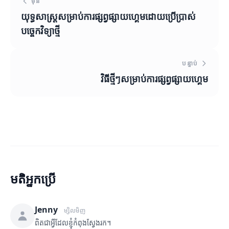
មុន
យុទ្ធសាស្ត្រសម្រាប់ការផ្សព្វផ្សាយហ្គេមដោយប្រើប្រាស់
បច្ចេកវិទ្យាថ្មី
បន្ទាប់
វិធីថ្មីៗសម្រាប់ការផ្សព្វផ្សាយហ្គេម
មតិអ្នកប្រើ
Jenny
ម្សិលមិញ
ពិតជាអ្វីដែលខ្ញុំកំពុងស្វែងរក។