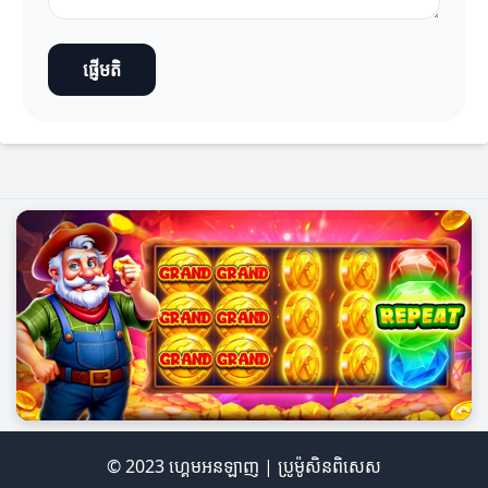
ផ្ញើមតិ
© 2023 ហ្គេមអនឡាញ | ប្រូម៉ូសិនពិសេស