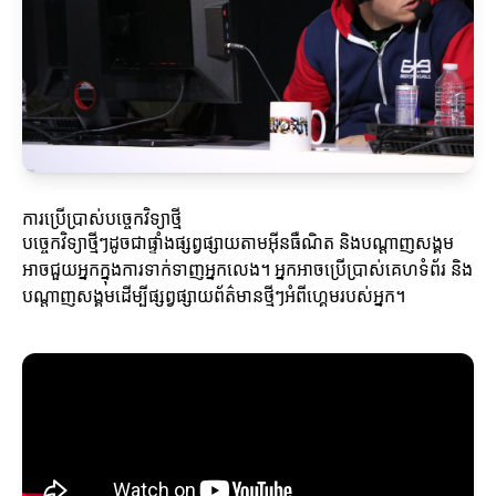
ការប្រើប្រាស់បច្ចេកវិទ្យាថ្មី
បច្ចេកវិទ្យាថ្មីៗដូចជាផ្ទាំងផ្សព្វផ្សាយតាមអ៊ីនធឺណិត និងបណ្តាញសង្គម
អាចជួយអ្នកក្នុងការទាក់ទាញអ្នកលេង។ អ្នកអាចប្រើប្រាស់គេហទំព័រ និង
បណ្តាញសង្គមដើម្បីផ្សព្វផ្សាយព័ត៌មានថ្មីៗអំពីហ្គេមរបស់អ្នក។