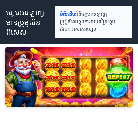
ហ្គេមអនឡាញ
ទំព័រដើម
អំពីហ្គេមអនឡាញ
មានប្រូម៉ូសិន
ប្រូម៉ូសិនហ្គេម
ការវាយតម្លៃហ្គេម
ដំណោះសោគន៍ហ្គេម
ពិសេស