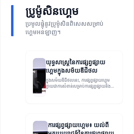
ប្រូម៉ូសិនហ្គេម
ប្រមូលផ្តុំនូវប្រូម៉ូសិនពិសេសសម្រាប់
ហ្គេមអនឡាញ។
យុទ្ធសាស្រ្តនៃការផ្សព្វផ្សាយ
ហ្គេមក្នុងសម័យឌីជីថល
ក្នុងសម័យឌីជីថលនេះ, ការផ្សព្វផ្សាយហ្គេម
ក្លាយជាការសំខាន់សម្រាប់ការផ្សព្វផ្សាយនិង
ការលេងហ្គេម។ យើងនឹងស្វែងយល់អំពីយុទ្ធ
សាស្រ្ត។
ការផ្សព្វផ្សាយហ្គេម៖ យល់ពី
អត្ថប្រយោជន៍នៃការផ្សព្វផ្សាយ