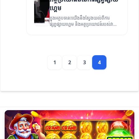
ហ្គេម
ក្នុងអត្ថបទនេះយើងនឹងស្វែងយល់ពីការ
ផ្សព្វផ្សាយហ្គេម និងអត្ថប្រយោជន៍របស់វា
សម្រាប់អ្នកអភិវឌ្ឍន៍ និងអ្នកលេង។
1
2
3
4