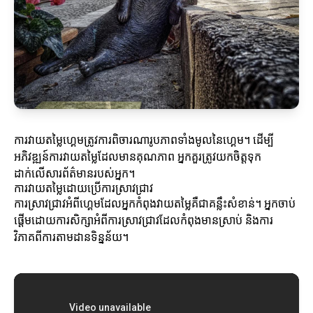
ការវាយតម្លៃហ្គេមត្រូវការពិចារណារូបភាពទាំងមូលនៃហ្គេម។ ដើម្បី
អភិវឌ្ឍន៍ការវាយតម្លៃដែលមានគុណភាព អ្នកគួរត្រូវយកចិត្តទុក
ដាក់លើសារព័ត៌មានរបស់អ្នក។
ការវាយតម្លៃដោយប្រើការស្រាវជ្រាវ
ការស្រាវជ្រាវអំពីហ្គេមដែលអ្នកកំពុងវាយតម្លៃគឺជាគន្លឹះសំខាន់។ អ្នកចាប់
ផ្តើមដោយការសិក្សាអំពីការស្រាវជ្រាវដែលកំពុងមានស្រាប់ និងការ
វិភាគពីការតាមដានទិន្នន័យ។