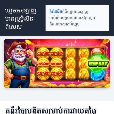
ហ្គេមអនឡាញ
ទំព័រដើម
អំពីហ្គេមអនឡាញ
មានប្រូម៉ូសិន
ប្រូម៉ូសិនហ្គេម
ការវាយតម្លៃហ្គេម
ដំណោះសោគន៍ហ្គេម
ពិសេស
គន្លឹះច្នៃប្រឌិតសម្រាប់ការវាយតម្លៃ