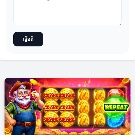
ផ្ញើមតិ