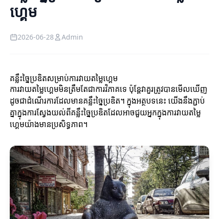
ហ្គេម
2026-06-28
Admin
គន្លឹះច្នៃប្រឌិតសម្រាប់ការវាយតម្លៃហ្គេម
ការវាយតម្លៃហ្គេមមិនត្រឹមតែជាការវិភាគទេ ប៉ុន្តែវាគួរត្រូវបានមើលឃើញ
ដូចជាដំណើរការដែលមានគន្លឹះច្នៃប្រឌិត។ ក្នុងអត្ថបទនេះ យើងនឹងភ្ជាប់
គ្នាក្នុងការស្វែងយល់ពីគន្លឹះច្នៃប្រឌិតដែលអាចជួយអ្នកក្នុងការវាយតម្លៃ
ហ្គេមយ៉ាងមានប្រសិទ្ធភាព។