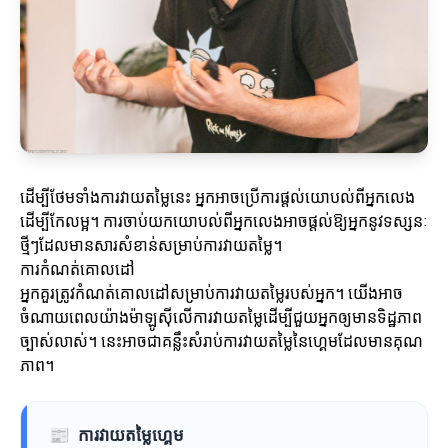
ដើម្បីថែមទាំងការវាយតម្លៃនេះ អ្នកអាចប្រើការផ្តល់យោបល់ពីអ្នកលេង
ដើម្បីកែលម្អ។ ការចាប់យកយោបល់ពីអ្នកលេងអាចផ្តល់ឱ្យអ្នកនូវទស្សនៈ
ថ្មីៗដែលមានសារសំខាន់សម្រាប់ការវាយតម្លៃ។
ការកំណត់គោលដៅ
អ្នកគួរត្រូវកំណត់គោលដៅសម្រាប់ការវាយតម្លៃរបស់អ្នក។ យើងអាច
ចំណាយពេលយ៉ាងម៉ាឡូសុីលើការវាយតម្លៃដើម្បីជួយអ្នកឲ្យមានទិដ្ឋភាព
ច្បាស់លាស់។ នេះអាចជាគន្លឹះសំរាប់ការវាយតម្លៃនៃហ្គេមដែលមានគុណ
ភាព។
📰
ការវាយតម្លៃហ្គេម