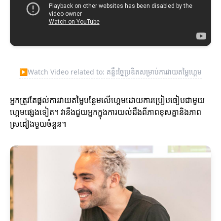
▶
Watch Video related to: គន្លឹះច្នៃប្រឌិតសម្រាប់ការវាយតម្លៃហ្គេម
អ្នកត្រូវតែផ្តល់ការវាយតម្លៃបន្ថែមលើហ្គេមដោយការប្រៀបធៀបជាមួយ
ហ្គេមផ្សេងទៀត។ វានឹងជួយអ្នកក្នុងការយល់ដឹងពីភាពខុសគ្នានិងភាព
ស្រដៀងមួយចំនួន។