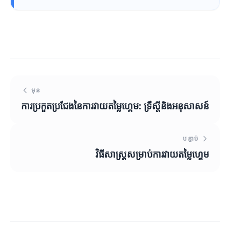
មុន
ការប្រកួតប្រជែងនៃការវាយតម្លៃហ្គេម: ទ្រឹស្តីនិងអនុសាសន៍
បន្ទាប់
វិធីសាស្ត្រ​សម្រាប់ការវាយតម្លៃហ្គេម