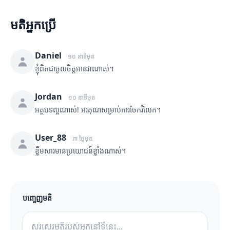
មតិអ្នកប្រើ
Daniel
១០ នាទីមុន
ខ្ញុំពិតជាចូលចិត្តអានវាណាស់។
Jordan
១០ នាទីមុន
អត្ថបទល្អណាស់! អរគុណសម្រាប់ការចែករំលែក។
User_88
៣ ថ្ងៃមុន
ខ្លឹមសារមានប្រយោជន៍ខ្លាំងណាស់។
បញ្ចេញមតិ