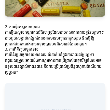
2. ការធ្វើតេស្តសកម្មភាព
ការធ្វើតេស្តសកម្មភាពជាវិធីសាស្ត្រដែលអាចកសាងភាពយន្តនៃហ្គេម។ វា
អាចជួយសម្គាល់កន្លែងដែលអាចមានបញ្ហានៅក្នុងហ្គេម និងធ្វើឱ្យ
ប្រាកដថាអ្នកលេងអាចទទួលបានបទពិសោធន៍ដែលរលូន។
3. ការពិនិត្យបច្ចេកទេស
ការពិនិត្យបច្ចេកទេសមានសារៈសំខាន់នៅក្នុងការវាយតម្លៃហ្គេម។
វាជួយសម្រួលអោយដឹងថាហ្គេមមានការប្រើប្រាស់បច្ចេកវិទ្យាដែលអាច
ទទួលបានស្គាល់ថាធនធាន និងការប្រើប្រាស់ប្រព័ន្ធពហុការតំណើរការ
ល្អឬអត់។