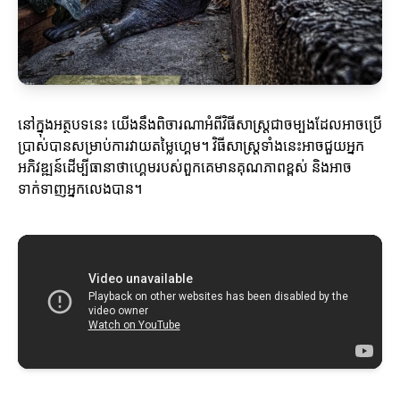
នៅក្នុងអត្ថបទនេះ យើងនឹងពិចារណាអំពីវិធីសាស្ត្រជាចម្បងដែលអាចប្រើ
ប្រាស់បានសម្រាប់ការវាយតម្លៃហ្គេម។ វិធីសាស្ត្រទាំងនេះអាចជួយអ្នក
អភិវឌ្ឍន៍ដើម្បីធានាថាហ្គេមរបស់ពួកគេមានគុណភាពខ្ពស់ និងអាច
ទាក់ទាញអ្នកលេងបាន។