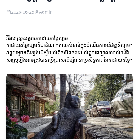
2026-06-25
Admin
វិធីសាស្ត្រសម្រាប់ការវាយតម្លៃហ្គេម
ការវាយតម្លៃហ្គេមគឺជាដំណាក់កាលសំខាន់ក្នុងដំណើរការអភិវឌ្ឍន៍ហ្គេម។
វាជួយអ្នកអភិវឌ្ឍន៍ដើម្បីយល់ពីផលិតផលរបស់ពួកគេច្បាស់លាស់។ វិធី
សាស្ត្រហ្នឹងអាចត្រូវបានប្រើប្រាស់ដើម្បីធានាប្រសិទ្ធភាពនៃការវាយតម្លៃ។