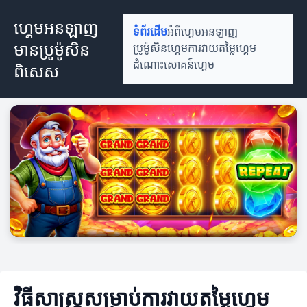
ហ្គេមអនឡាញ
ទំព័រដើម
អំពីហ្គេមអនឡាញ
មានប្រូម៉ូសិន
ប្រូម៉ូសិនហ្គេម
ការវាយតម្លៃហ្គេម
ដំណោះសោគន៍ហ្គេម
ពិសេស
វិធីសាស្ត្រសម្រាប់ការវាយតម្លៃហ្គេម