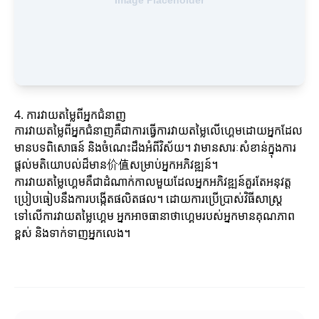
4. ការវាយតម្លៃពីអ្នកជំនាញ
ការវាយតម្លៃពីអ្នកជំនាញគឺជាការធ្វើការវាយតម្លៃលើហ្គេមដោយអ្នកដែល
មានបទពិសោធន៍ និងចំណេះដឹងអំពីវិស័យ។ វាមានសារៈសំខាន់ក្នុងការ
ផ្តល់មតិយោបល់ដ៏មាន价值សម្រាប់អ្នកអភិវឌ្ឍន៍។
ការវាយតម្លៃហ្គេមគឺជាដំណាក់កាលមួយដែលអ្នកអភិវឌ្ឍន៍គួរតែអនុវត្ត
ប្រៀបធៀបនឹងការបង្កើតផលិតផល។ ដោយការប្រើប្រាស់វិធីសាស្ត្រ
ទៅលើការវាយតម្លៃហ្គេម អ្នកអាចធានាថាហ្គេមរបស់អ្នកមានគុណភាព
ខ្ពស់ និងទាក់ទាញអ្នកលេង។