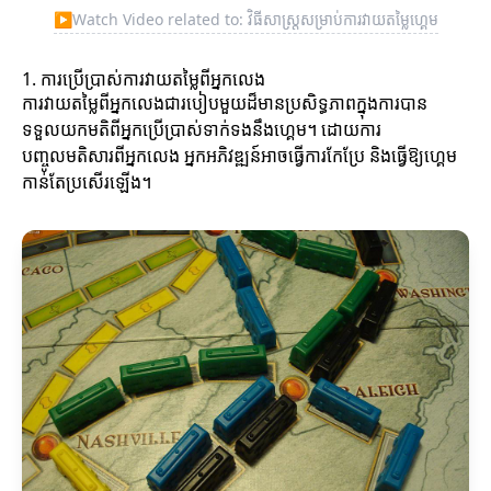
▶
Watch Video related to: វិធីសាស្ត្រសម្រាប់ការវាយតម្លៃហ្គេម
1. ការប្រើប្រាស់ការវាយតម្លៃពីអ្នកលេង
ការវាយតម្លៃពីអ្នកលេងជារបៀបមួយដ៏មានប្រសិទ្ធភាពក្នុងការបាន
ទទួលយកមតិពីអ្នកប្រើប្រាស់ទាក់ទងនឹងហ្គេម។ ដោយការ
បញ្ចូលមតិសារពីអ្នកលេង អ្នកអភិវឌ្ឍន៍អាចធ្វើការកែប្រែ និងធ្វើឱ្យហ្គេម
កាន់តែប្រសើរឡើង។