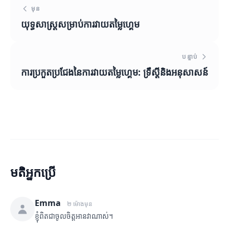
មុន
យុទ្ធសាស្ត្រសម្រាប់ការវាយតម្លៃហ្គេម
បន្ទាប់
ការប្រកួតប្រជែងនៃការវាយតម្លៃហ្គេម: ទ្រឹស្តីនិងអនុសាសន៍
មតិអ្នកប្រើ
Emma
២ ម៉ោងមុន
ខ្ញុំពិតជាចូលចិត្តអានវាណាស់។