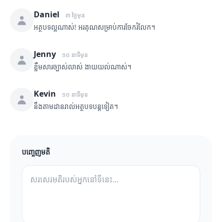
Daniel
៣ ថ្ងៃមុន
អត្ថបទល្អណាស់! អរគុណសម្រាប់ការចែករំលែក។
Jenny
១០ នាទីមុន
ខ្លឹមសារច្បាស់លាស់ ងាយយល់ណាស់។
Kevin
១០ នាទីមុន
នឹងតាមដានរាល់អត្ថបទបន្តទៀត។
បញ្ចេញមតិ