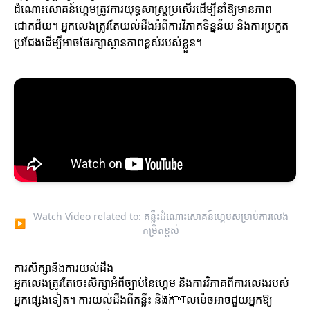
ដំណោះសោគន៍ហ្គេមត្រូវការយុទ្ធសាស្ត្រប្រសើរដើម្បីនាំឱ្យមានភាព
ជោគជ័យ។ អ្នកលេងត្រូវតែយល់ដឹងអំពីការវិភាគទិន្នន័យ និងការប្រកួត
ប្រជែងដើម្បីអាចថែរក្សាស្ថានភាពខ្ពស់របស់ខ្លួន។
Watch Video related to: គន្លឹះដំណោះសោគន៍ហ្គេមសម្រាប់ការលេង
▶
កម្រិតខ្ពស់
ការសិក្សានិងការយល់ដឹង
អ្នកលេងត្រូវតែចេះសិក្សាអំពីច្បាប់នៃហ្គេម និងការវិភាគពីការលេងរបស់
អ្នកផ្សេងទៀត។ ការយល់ដឹងពីគន្លឹះ និងកৌশលម៉េចអាចជួយអ្នកឱ្យ