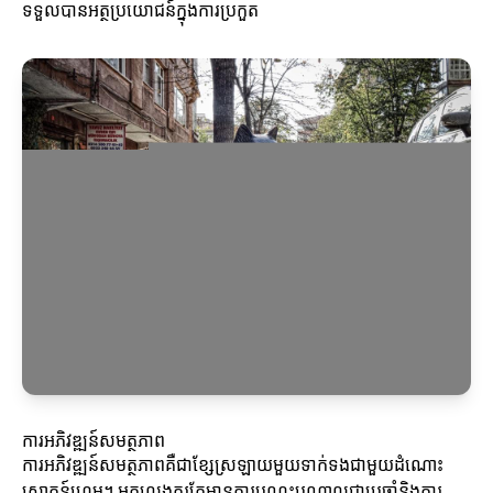
ទទួលបានអត្ថប្រយោជន៍ក្នុងការប្រកួត
ការអភិវឌ្ឍន៍សមត្ថភាព
ការអភិវឌ្ឍន៍សមត្ថភាពគឺជាខ្សែស្រឡាយមួយទាក់ទងជាមួយដំណោះ
សោគន៍ហ្គេម។ អ្នកលេងគួរតែមានការបណ្តុះបណ្តាលជាប្រចាំនិងការ