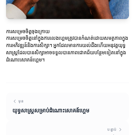
ការសម្រេចចិត្តចុងក្រោយ
ការសម្រេចចិត្តនៅក្នុងការលេងហ្គេមត្រូវបានកំណត់ដោយសមត្ថភាពក្នុង
ការអភិវឌ្ឍន៍និងការសិក្សា។ អ្នកដែលមានការយល់ដឹងហើយអនុវត្តយុទ្ធ
សាស្ត្រដែលបានសិក្សាអាចទទួលបានភាពជោគជ័យបន្ថែមទៀតនៅក្នុង
ដំណោះសោគន៍ហ្គេម។
មុន
យុទ្ធសាស្ត្រសម្រាប់ដំណោះសោគន៍ហ្គេម
បន្ទាប់