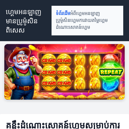
ហ្គេមអនឡាញ
ទំព័រដើម
អំពីហ្គេមអនឡាញ
មានប្រូម៉ូសិន
ប្រូម៉ូសិនហ្គេម
ការវាយតម្លៃហ្គេម
ដំណោះសោគន៍ហ្គេម
ពិសេស
គន្លឹះដំណោះសោគន៍ហ្គេមសម្រាប់ការ