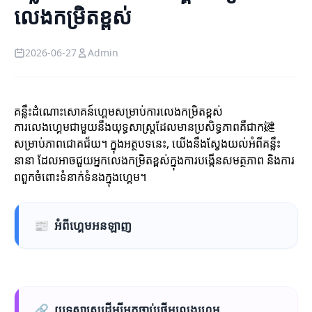
លេងកម្រិតខ្ពស់
2026-06-27
Admin
គន្លឹះដំណោះសោគន៍ហ្គេមសម្រាប់ការលេងកម្រិតខ្ពស់
ការលេងហ្គេមជាមួយនឹងយុទ្ធសាស្ត្រដែលមានប្រសិទ្ធភាពគឺជាក鍵
សម្រាប់ភាពជោគជ័យ។ ក្នុងអត្ថបទនេះ, យើងនឹងស្វែងយល់អំពីគន្លឹះ
នានា ដែលអាចជួយអ្នកលេងកម្រិតខ្ពស់ក្នុងការបង្កើនសមត្ថភាព និងការ
ពពួកចំពោះទំនាក់ទំនងក្នុងហ្គេម។
📰
អំពីហ្គេមអនឡាញ
🔗
យុទ្ធសាស្ត្រដើម្បីអ្នកចាប់ផ្តើមលេងហ្គេម