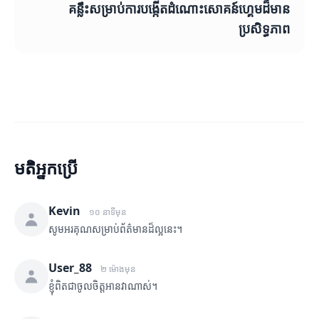
គន្លឹះសម្រាប់ការបង្កើតដំណោះសោគន៍ហ្គេមដ៏មាន
ប្រសិទ្ធភាព
មតិអ្នកប្រើ
Kevin
១០ នាទីមុន
សូមអរគុណសម្រាប់ព័ត៌មានដ៏ល្អនេះ។
User_88
២ ម៉ោងមុន
ខ្ញុំពិតជាចូលចិត្តអានវាណាស់។