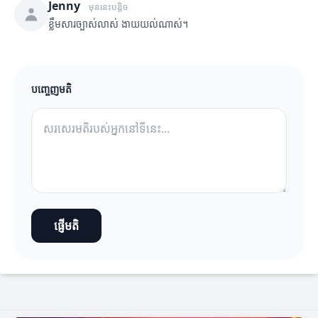
Jenny
មុននេះបន្តិច
ខ្លឹមសារច្បាស់លាស់ ងាយយល់ណាស់។
បញ្ចេញមតិ
ផ្ញើមតិ