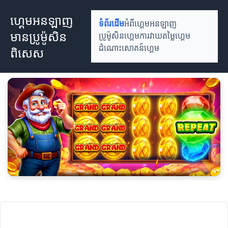
ហ្គេមអនឡាញ
ទំព័រដើម
អំពីហ្គេមអនឡាញ
មានប្រូម៉ូសិន
ប្រូម៉ូសិនហ្គេម
ការវាយតម្លៃហ្គេម
ដំណោះសោគន៍ហ្គេម
ពិសេស